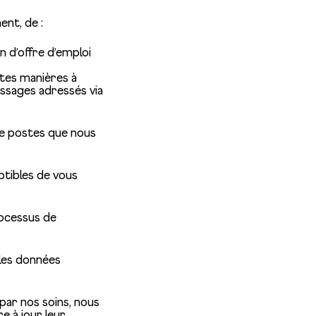
nt, de :
n d’offre d’emploi
ntes manières à
essages adressés via
 de postes que nous
ptibles de vous
rocessus de
 les données
par nos soins, nous
e à jour leur