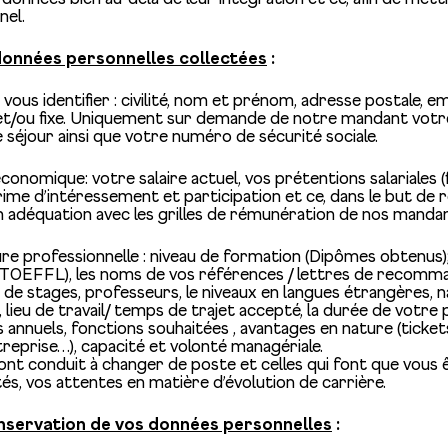
nel.
données personnelles collectées
:
ous identifier : civilité, nom et prénom, adresse postale, e
et/ou fixe. Uniquement sur demande de notre mandant votr
e séjour ainsi que votre numéro de sécurité sociale.
nomique: votre salaire actuel, vos prétentions salariales (fi
me d’intéressement et participation et ce, dans le but de 
n adéquation avec les grilles de rémunération de nos manda
e professionnelle : niveau de formation (Dipômes obtenus);
, TOEFFL), les noms de vos références / lettres de recomma
de stages, professeurs, le niveaux en langues étrangères, 
, lieu de travail/ temps de trajet accepté, la durée de votre
annuels, fonctions souhaitées , avantages en nature (ticket
treprise…), capacité et volonté managériale.
ont conduit à changer de poste et celles qui font que vous ê
és, vos attentes en matière d’évolution de carrière.
onservation de vos données personnelles
: