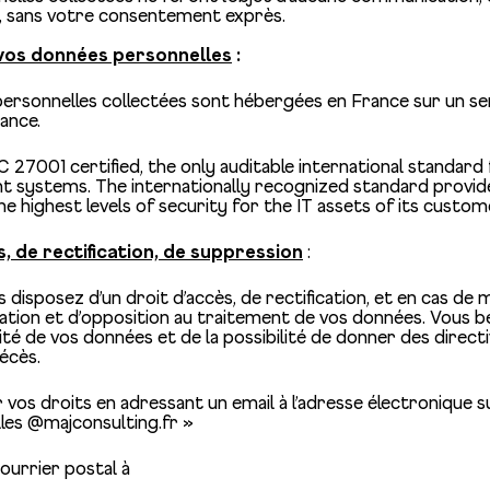
rs, sans votre consentement exprès.
 vos données personnelles
:
ersonnelles collectées sont hébergées en France sur un se
rance.
EC 27001 certified, the only auditable international standard
 systems. The internationally recognized standard provid
e highest levels of security for the IT assets of its custom
s, de rectification, de suppression
:
disposez d’un droit d’accès, de rectification, et en cas de 
tation et d’opposition au traitement de vos données. Vous b
lité de vos données et de la possibilité de donner des direc
écès.
vos droits en adressant un email à l’adresse électronique su
les @majconsulting.fr »
ourrier postal à