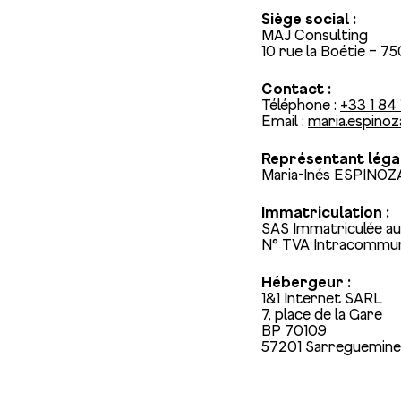
Siège social :
MAJ Consulting
10 rue la Boétie – 7
Contact :
Téléphone :
+33 1 84
Email :
maria.espinoz
Représentant légal
Maria-Inés ESPINOZ
Immatriculation :
SAS Immatriculée au 
N° TVA Intracommun
Hébergeur :
1&1 Internet SARL
7, place de la Gare
BP 70109
57201 Sarreguemine