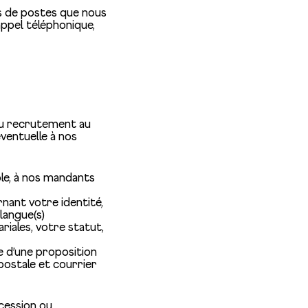
s de postes que nous
ppel téléphonique,
du recrutement au
éventuelle à nos
le, à nos mandants
nant votre identité,
langue(s)
riales, votre statut,
e d’une proposition
ostale et courrier
cession ou