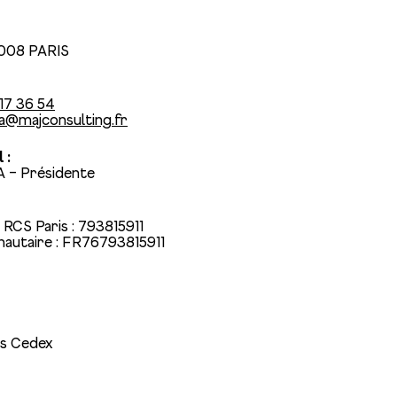
5008 PARIS
 17 36 54
a@majconsulting.fr
 :
A – Présidente
RCS Paris : 793815911
autaire : FR76793815911
s Cedex