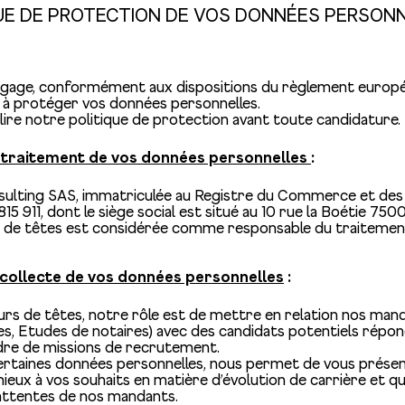
UE DE PROTECTION DE VOS DONNÉES PERSON
engage, conformément aux dispositions du règlement europé
 à protéger vos données personnelles.
 lire notre politique de protection avant toute candidature.
 traitement de vos données personnelles
:
nsulting SAS, immatriculée au Registre du Commerce et des
5 911, dont le siège social est situé au 10 rue la Boétie 750
eur de têtes est considérée comme responsable du traiteme
la collecte de vos données personnelles
:
urs de têtes, notre rôle est de mettre en relation nos man
es, Etudes de notaires) avec des candidats potentiels répon
adre de missions de recrutement.
certaines données personnelles, nous permet de vous présent
eux à vos souhaits en matière d’évolution de carrière et qu
 attentes de nos mandants.