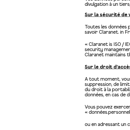
divulgation à un tie
Sur la sécurité de
Toutes les données p
savoir Claranet. in F
« Claranet is ISO / I
security management
Claranet maintains th
Sur le droit d’accè
A tout moment, vous 
suppression, de limi
du droit à la portabi
données, en cas de d
Vous pouvez exercer 
« données.personnel
ou en adressant un c