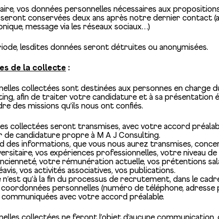
ire, vos données personnelles nécessaires aux proposition
 seront conservées deux ans après notre dernier contact (a
onique, message via les réseaux sociaux…)
ériode, lesdites données seront détruites ou anonymisées.
es de la collecte
:
elles collectées sont destinées aux personnes en charge 
ing, afin de traiter votre candidature et à sa présentation 
re des missions qu’ils nous ont confiés.
es collectées seront transmises, avec votre accord préalab
ier de candidature propre à M A J Consulting.
 des informations, que vous nous aurez transmises, concer
ersitaire, vos expériences professionnelles, votre niveau de 
ncienneté, votre rémunération actuelle, vos prétentions sala
avis, vos activités associatives, vos publications.
 n’est qu’à la fin du processus de recrutement, dans le cadr
 coordonnées personnelles (numéro de téléphone, adresse p
t communiquées avec votre accord préalable.
lles collectées ne feront l’objet d’aucune communication, 