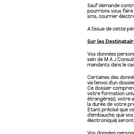
Sauf demande contra
pourrions vous faire
sms, courrier électr
A l’issue de cette p
Sur les Destinatair
Vos données personn
sein de M A J Consult
mandants dans le cad
Certaines des donné
via l’envoi d’un doss
Ce dossier comprend
votre formation univ
étrangère(s), votre a
la durée de votre pré
Etant précisé que ce
d’embauche, que vos
électronique) seron
Vos données personne