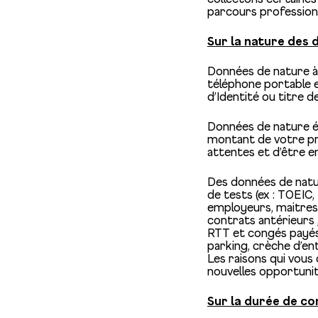
parcours profession
Sur la nature des 
Données de nature à v
téléphone portable 
d’Identité ou titre d
Données de nature éco
montant de votre pri
attentes et d’être e
Des données de natur
de tests (ex : TOEIC
employeurs, maitres 
contrats antérieurs 
RTT et congés payés 
parking, crèche d’en
Les raisons qui vous 
nouvelles opportunit
Sur la durée de c