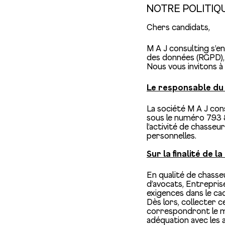
NOTRE POLITIQ
Chers candidats,
M A J consulting s’
des données (RGPD),
Nous vous invitons à
Le responsable du
La société M A J co
sous le numéro 793 81
l’activité de chass
personnelles.
Sur la finalité de 
En qualité de chasse
d’avocats, Entrepris
exigences dans le c
Dès lors, collecter 
correspondront le mi
adéquation avec les