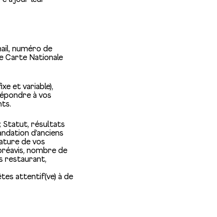
mail, numéro de
e Carte Nationale
xe et variable),
répondre à vos
nts.
 Statut, résultats
ndation d’anciens
nature de vos
 préavis, nombre de
s restaurant,
tes attentif(ve) à de