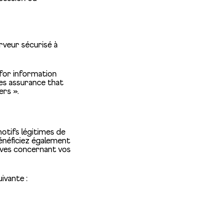
rveur sécurisé à
 for information
es assurance that
ers ».
motifs légitimes de
énéficiez également
tives concernant vos
ivante :