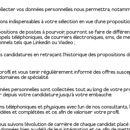
ollecter vos données personnelles nous permettra, notamme
ons indispensables à votre sélection en vue d’une propositio
ositions de postes à pourvoir, pourront se faire de différe
’appels téléphoniques, de courriers électroniques, sms, de m
nnels tels que Linkedin ou Viadeo ;
vos candidatures en retraçant l’historique des propositions
profil et vous tenir régulièrement informé des offres susce
domaines de spécialité.
nées personnelles sont collectées tout au long de votre p
r depuis votre candidature jusqu’à votre embauche.
ns téléphoniques et physiques avec l’un de nos consultants,
lidées et complétées et ce, afin de valoriser votre profil.
us suivons l’évolution de carrière de chaque candidat placé 
données bien au-delà de leur intégration et ce, afin de mettr